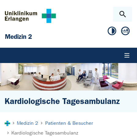
Zum Hauptinhalt springen
Skip to page footer
Medizin 2
Kardiologische Tagesambulanz
Sie sind hier:
Medizin 2
Patienten & Besucher
Kardiologische Tagesambulanz