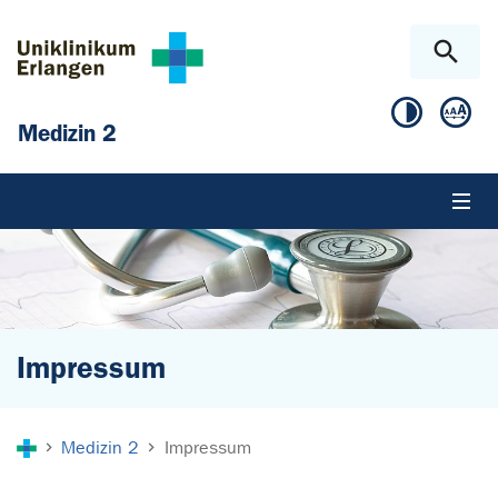
Zum Hauptinhalt springen
Skip to page footer
Medizin 2
Impressum
Sie sind hier:
Medizin 2
Impressum