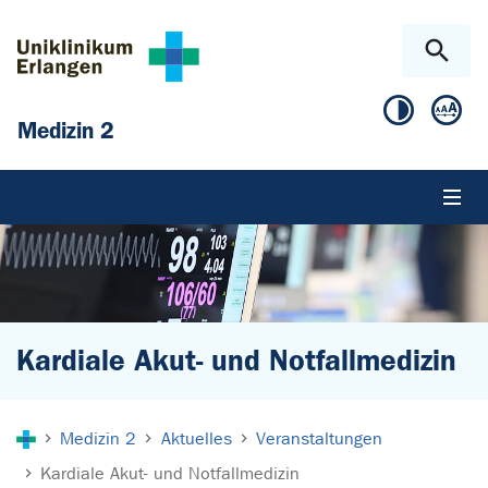
Zum Hauptinhalt springen
Skip to page footer
Medizin 2
Kardiale Akut- und Notfallmedizin
Sie sind hier:
Medizin 2
Aktuelles
Veranstaltungen
Kardiale Akut- und Notfallmedizin