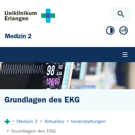
Zum Hauptinhalt springen
Skip to page footer
Medizin 2
Grundlagen des EKG
Sie sind hier:
Medizin 2
Aktuelles
Veranstaltungen
Grundlagen des EKG