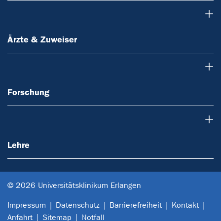
Ärzte & Zuweiser
Ärzte & Zuweiser
Forschung
Forschung
Lehre
Lehre
© 2026 Universitätsklinikum Erlangen
Impressum
Datenschutz
Barrierefreiheit
Kontakt
Anfahrt
Sitemap
Notfall